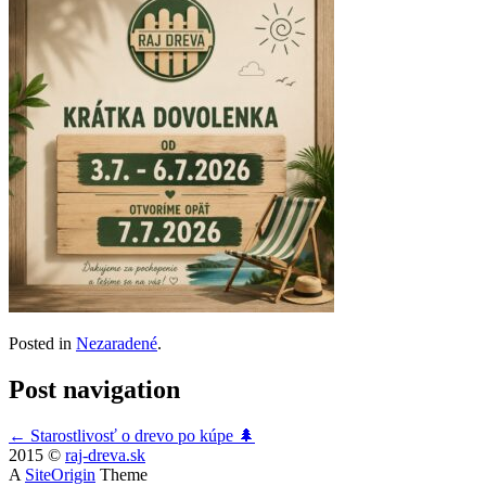
Posted in
Nezaradené
.
Post navigation
←
Starostlivosť o drevo po kúpe 🌲
2015 ©
raj-dreva.sk
A
SiteOrigin
Theme