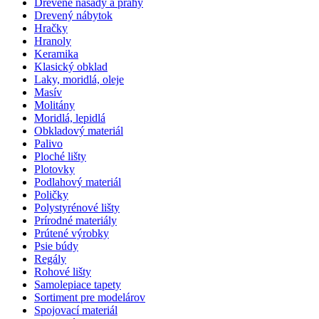
Drevené násady a prahy
Drevený nábytok
Hračky
Hranoly
Keramika
Klasický obklad
Laky, moridlá, oleje
Masív
Molitány
Moridlá, lepidlá
Obkladový materiál
Palivo
Ploché lišty
Plotovky
Podlahový materiál
Poličky
Polystyrénové lišty
Prírodné materiály
Prútené výrobky
Psie búdy
Regály
Rohové lišty
Samolepiace tapety
Sortiment pre modelárov
Spojovací materiál