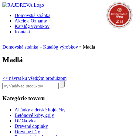
Domovská stránka
Akcie a Oznamy
Katalóg výrobkov
Kontakt
Domovská stránka
»
Katalóg výrobkov
»
Madlá
Madlá
<< návrat ku všetkým produktom
Kategórie tovaru
Altánky a detské hojdačky
Betónové krby, grily
Dlážkovica
Drevené doplnky
Drevené lišty