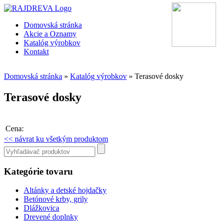
Domovská stránka
Akcie a Oznamy
Katalóg výrobkov
Kontakt
Domovská stránka
»
Katalóg výrobkov
»
Terasové dosky
Terasové dosky
Cena:
<< návrat ku všetkým produktom
Kategórie tovaru
Altánky a detské hojdačky
Betónové krby, grily
Dlážkovica
Drevené doplnky