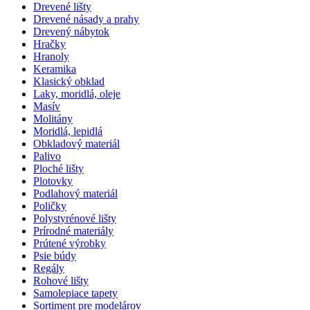
Drevené lišty
Drevené násady a prahy
Drevený nábytok
Hračky
Hranoly
Keramika
Klasický obklad
Laky, moridlá, oleje
Masív
Molitány
Moridlá, lepidlá
Obkladový materiál
Palivo
Ploché lišty
Plotovky
Podlahový materiál
Poličky
Polystyrénové lišty
Prírodné materiály
Prútené výrobky
Psie búdy
Regály
Rohové lišty
Samolepiace tapety
Sortiment pre modelárov