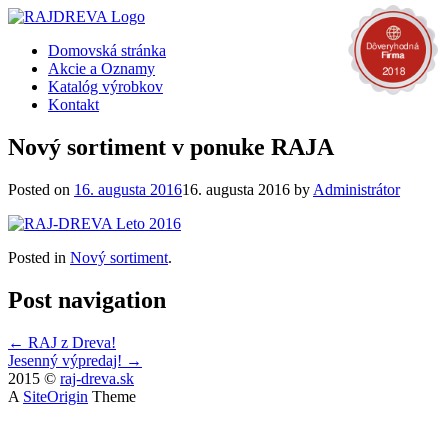
Domovská stránka
Akcie a Oznamy
Katalóg výrobkov
Kontakt
Nový sortiment v ponuke RAJA
Posted on
16. augusta 2016
16. augusta 2016
by
Administrátor
Posted in
Nový sortiment
.
Post navigation
←
RAJ z Dreva!
Jesenný výpredaj!
→
2015 ©
raj-dreva.sk
A
SiteOrigin
Theme